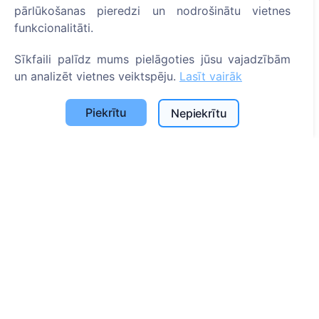
pārlūkošanas pieredzi un nodrošinātu vietnes
Sīkfailu iestatījumi
funkcionalitāti.
Meklēšana
Sīkfaili palīdz mums pielāgoties jūsu vajadzībām
un analizēt vietnes veiktspēju.
Lasīt vairāk
Meklēt apbedīto
Meklēt kapsētu
Piekrītu
Nepiekrītu
Pakalpojumi
Apbedījuma vietu uzkopšana un uzturēšana
Apbedījuma vietas labiekārtošana
Kontakti
SIA "CEMETY", LV40103618951
371 29144816
info@cemety.lv
Strādājam visā Latvijā!