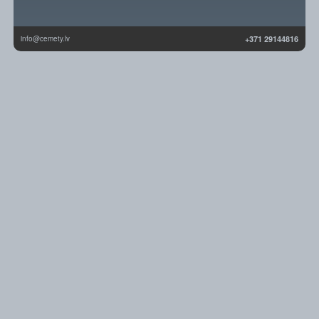
info@cemety.lv
+371 29144816