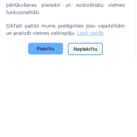
pārlūkošanas pieredzi un nodrošinātu vietnes
Sīkfailu iestatījumi
funkcionalitāti.
Meklēšana
Sīkfaili palīdz mums pielāgoties jūsu vajadzībām
un analizēt vietnes veiktspēju.
Lasīt vairāk
Meklēt apbedīto
Meklēt kapsētu
Piekrītu
Nepiekrītu
Pakalpojumi
Apbedījuma vietu uzkopšana un uzturēšana
Apbedījuma vietas labiekārtošana
Kontakti
SIA "CEMETY", LV40103618951
371 29144816
info@cemety.lv
Strādājam visā Latvijā!