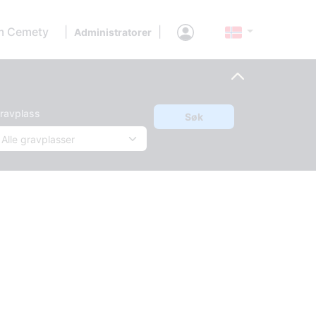
 Cemety
|
|
Administratorer
ravplass
Søk