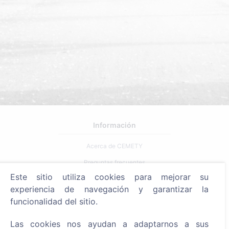
Información
Acerca de CEMETY
Preguntas frecuentes
Este sitio utiliza cookies para mejorar su
Eventos
experiencia de navegación y garantizar la
Lista de municipios y usuarios
funcionalidad del sitio.
Política de privacidad
Las cookies nos ayudan a adaptarnos a sus
Política de pagos