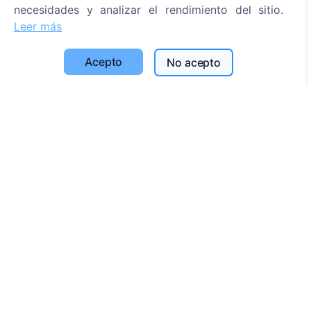
necesidades y analizar el rendimiento del sitio.
Configuración de cookies
Leer más
Búsqueda
Acepto
No acepto
Buscar fallecidos
Buscar cementerios
Servicios
Contactos
SIA "CEMETY", LV40103618951
371 29144816
info@cemety.lv
¡Operamos en todo el país!