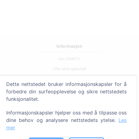
Informasjon
Om CEMETY
Ofte stilte spørsmål
Arrangementer
Dette nettstedet bruker informasjonskapsler for å
Liste over kommuner og brukere
forbedre din surfeopplevelse og sikre nettstedets
funksjonalitet.
Personvernerklæring
Betalingspolicy
Informasjonskapsler hjelper oss med å tilpasse oss
Innstillinger for informasjonskapsler
dine behov og analysere nettstedets ytelse.
Les
mer
Søk