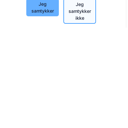
Jeg
Jeg
Søk etter avdøde
samtykker
samtykker
Søk etter gravplasser
ikke
Tjenester
Kontakter
SIA "CEMETY", LV40103618951
371 29144816
info@cemety.lv
Vi opererer over hele landet!
Administratorer
© 2013 - 2026 Cemety Alle rettigheter forbeholdt
Personvern og vilkår.