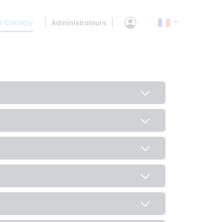
e Cemety
|
|
Administrateurs