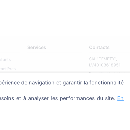
Services
Contacts
SIA "CEMETY",
éfunts
LV40103618951
metières
371 29144816
périence de navigation et garantir la fonctionnalité
info@cemety.lv
Nous intervenons dan
soins et à analyser les performances du site.
En
le pays !