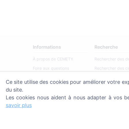
Informations
Recherche
À propos de CEMETY
Rechercher des d
Foire aux questions
Rechercher des ci
Événements
Ce site utilise des cookies pour améliorer votre ex
Liste des communes et des
du site.
utilisateurs
Les cookies nous aident à nous adapter à vos be
Politique de confidentialité
savoir plus
Politique de paiement
Paramètres des cookies