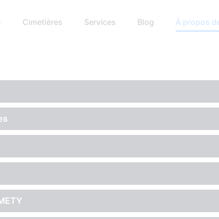
s
Cimetières
Services
Blog
À propos d
es
CEMETY