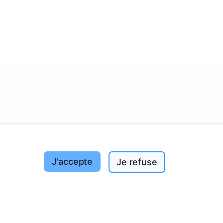
s tout
J'accepte
Je refuse